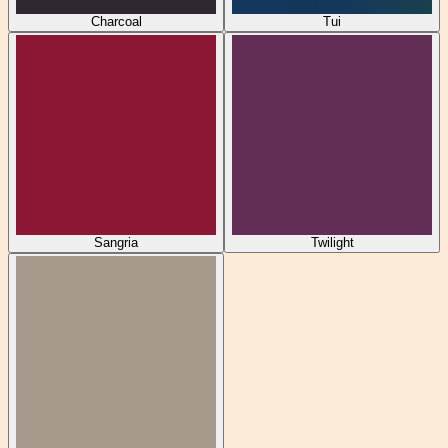
Charcoal
Tui
Sangria
Twilight