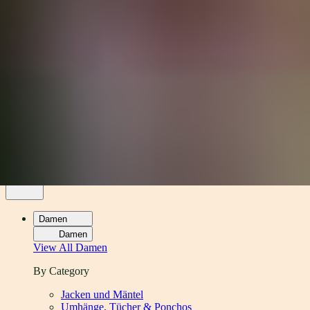
Damen
Herren
Accessoires
Über
Stockists
Damen
Damen
View All
Damen
By Category
Jacken und Mäntel
Umhänge, Tücher & Ponchos