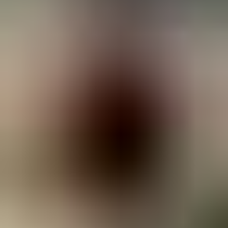
Damen
Herren
Accessoires
Über
Stockists
Damen
Damen
View All
Damen
By Category
Jacken und Mäntel
Umhänge, Tücher & Ponchos