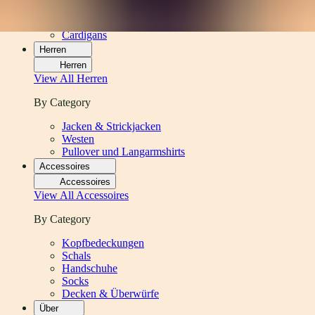
Pullover und Langarmshirts
Vests
Cardigans
Herren
Herren
View All
Herren
By Category
Jacken & Strickjacken
Westen
Pullover und Langarmshirts
Accessoires
Accessoires
View All
Accessoires
By Category
Kopfbedeckungen
Schals
Handschuhe
Socks
Decken & Überwürfe
Über