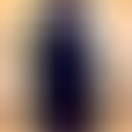
Damen
Herren
Accessoires
Über
Stockists
Damen
Damen
View All
Damen
By Category
Jacken und Mäntel
Umhänge, Tücher & Ponchos